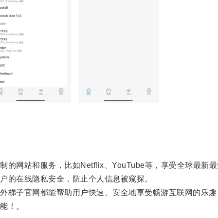
。
和服务，比如Netflix、YouTube等，享受全球最新
户的在线隐私安全，防止个人信息被窥探。
梯子官网都能帮助用户快速、安全地享受畅游互联网的乐趣
能！。