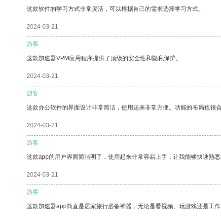
这款软件的学习方式非常灵活，可以根据自己的需求选择学习方式。
2024-03-21
游客
这款加速器VPM应用程序提供了顶级的安全性和隐私保护。
2024-03-21
游客
这款办公软件的界面设计非常简洁，使用起来非常方便。功能的布局也很
2024-03-21
游客
这款app的用户界面简洁明了，使用起来非常容易上手，让我能够快速熟悉
2024-03-21
游客
这款加速器app简直是居家旅行必备神器，无论是看视频、玩游戏还是工