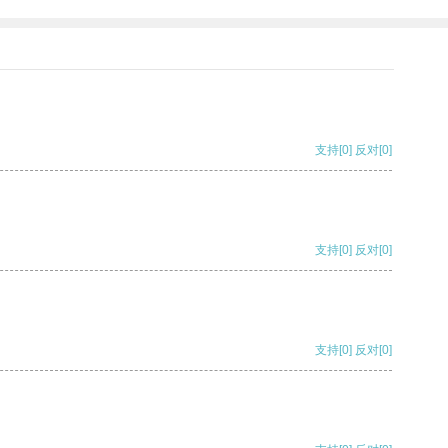
支持
[0]
反对
[0]
支持
[0]
反对
[0]
支持
[0]
反对
[0]