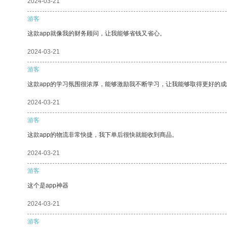
2024-03-21
游客
这款app就像我的财务顾问，让我能够省钱又省心。
2024-03-21
游客
这款app的学习氛围很浓厚，能够激励我不断学习，让我能够取得更好的成
2024-03-21
游客
这款app的物流非常快捷，我下单后很快就能收到商品。
2024-03-21
游客
这个是app神器
2024-03-21
游客