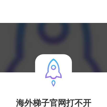
海外梯子官网打不开