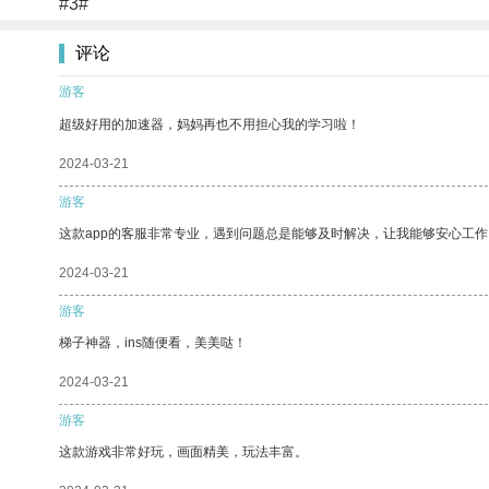
#3#
评论
游客
超级好用的加速器，妈妈再也不用担心我的学习啦！
2024-03-21
游客
这款app的客服非常专业，遇到问题总是能够及时解决，让我能够安心工作
2024-03-21
游客
梯子神器，ins随便看，美美哒！
2024-03-21
游客
这款游戏非常好玩，画面精美，玩法丰富。