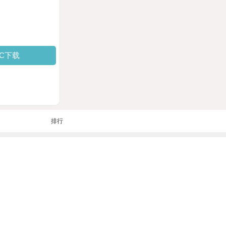
PC下载
排行