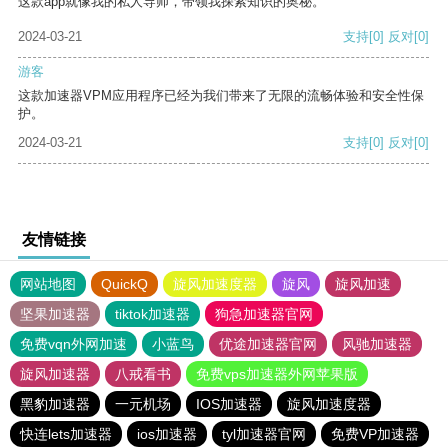
这款app就像我的私人导师，带领我探索知识的奥秘。
2024-03-21
支持
[0]
反对
[0]
游客
这款加速器VPM应用程序已经为我们带来了无限的流畅体验和安全性保
护。
2024-03-21
支持
[0]
反对
[0]
友情链接
网站地图
QuickQ
旋风加速度器
旋风
旋风加速
坚果加速器
tiktok加速器
狗急加速器官网
免费vqn外网加速
小蓝鸟
优途加速器官网
风驰加速器
旋风加速器
八戒看书
免费vps加速器外网苹果版
黑豹加速器
一元机场
IOS加速器
旋风加速度器
快连lets加速器
ios加速器
tyl加速器官网
免费VP加速器