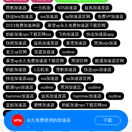
黑豹加速器
一元机场
IOS加速器
旋风加速度器
快连lets加速器
ios加速器
tyl加速器官网
免费VP加速器
2023免费加速神器
暴雪vp永久免费加速器下载官网
蚂蚁加速npv下载官网ios
飞狗加速器
快连加速器app
快橙加速器
旋风加速度器
暴雪加速器
黑洞vqn加速
老王vp官网
雷霆加器速
outline
暴雪vp永久免费加速器下载官网
黑洞官网
酷通加速器官网
蚂蚁加速器
1元机场
黑豹加速器
快连vρn加速器
快连加速器app
ios加速器
vp加速器官网
酷通npv加速器
outline
黑洞加速噐
outline
hammer加速器
旋风加速度器
hammer加速器
outline
蓝鲸加速器
蜜蜂加速器
蚂蚁加速npv下载官网ios
猎豹加速器官网
永久免费使用的加速器
下载
2.184483s
首页
安卓
苹果
排行
推荐