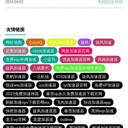
2024-04-01
支持
[0]
反对
[0]
友情链接
网站地图
QuickQ
旋风加速度器
旋风
旋风加速
坚果加速器
tiktok加速器
狗急加速器官网
免费vqn外网加速
小蓝鸟
优途加速器官网
风驰加速器
旋风加速器
八戒看书
免费vps加速器外网苹果版
黑豹加速器
一元机场
IOS加速器
旋风加速度器
快连lets加速器
ios加速器
tyl加速器官网
免费VP加速器
2023免费加速神器
暴雪vp永久免费加速器下载官网
蚂蚁加速npv下载官网ios
飞狗加速器
快连加速器app
快橙加速器
旋风加速度器
暴雪加速器
黑洞vqn加速
老王vp官网
雷霆加器速
outline