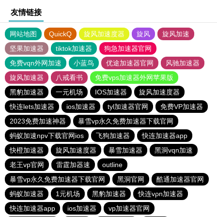
友情链接
网站地图
QuickQ
旋风加速度器
旋风
旋风加速
坚果加速器
tiktok加速器
狗急加速器官网
免费vqn外网加速
小蓝鸟
优途加速器官网
风驰加速器
旋风加速器
八戒看书
免费vps加速器外网苹果版
黑豹加速器
一元机场
IOS加速器
旋风加速度器
快连lets加速器
ios加速器
tyl加速器官网
免费VP加速器
2023免费加速神器
暴雪vp永久免费加速器下载官网
蚂蚁加速npv下载官网ios
飞狗加速器
快连加速器app
快橙加速器
旋风加速度器
暴雪加速器
黑洞vqn加速
老王vp官网
雷霆加器速
outline
暴雪vp永久免费加速器下载官网
黑洞官网
酷通加速器官网
蚂蚁加速器
1元机场
黑豹加速器
快连vρn加速器
快连加速器app
ios加速器
vp加速器官网