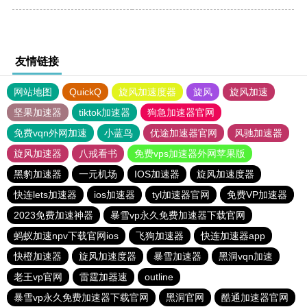
友情链接
网站地图
QuickQ
旋风加速度器
旋风
旋风加速
坚果加速器
tiktok加速器
狗急加速器官网
免费vqn外网加速
小蓝鸟
优途加速器官网
风驰加速器
旋风加速器
八戒看书
免费vps加速器外网苹果版
黑豹加速器
一元机场
IOS加速器
旋风加速度器
快连lets加速器
ios加速器
tyl加速器官网
免费VP加速器
2023免费加速神器
暴雪vp永久免费加速器下载官网
蚂蚁加速npv下载官网ios
飞狗加速器
快连加速器app
快橙加速器
旋风加速度器
暴雪加速器
黑洞vqn加速
老王vp官网
雷霆加器速
outline
暴雪vp永久免费加速器下载官网
黑洞官网
酷通加速器官网