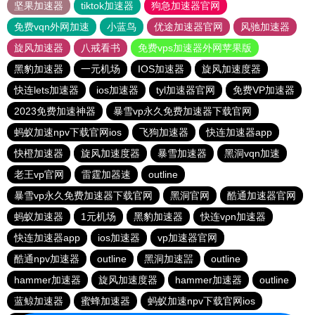
坚果加速器
tiktok加速器
狗急加速器官网
免费vqn外网加速
小蓝鸟
优途加速器官网
风驰加速器
旋风加速器
八戒看书
免费vps加速器外网苹果版
黑豹加速器
一元机场
IOS加速器
旋风加速度器
快连lets加速器
ios加速器
tyl加速器官网
免费VP加速器
2023免费加速神器
暴雪vp永久免费加速器下载官网
蚂蚁加速npv下载官网ios
飞狗加速器
快连加速器app
快橙加速器
旋风加速度器
暴雪加速器
黑洞vqn加速
老王vp官网
雷霆加器速
outline
暴雪vp永久免费加速器下载官网
黑洞官网
酷通加速器官网
蚂蚁加速器
1元机场
黑豹加速器
快连vρn加速器
快连加速器app
ios加速器
vp加速器官网
酷通npv加速器
outline
黑洞加速噐
outline
hammer加速器
旋风加速度器
hammer加速器
outline
蓝鲸加速器
蜜蜂加速器
蚂蚁加速npv下载官网ios