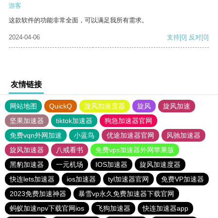
游客
这款软件的功能非常全面，可以满足我所有需求。
2024-04-06
支持
[0]
反对
[0]
友情链接
网站地图
QuickQ
旋风加速度器
旋风
旋风加速
坚果加速器
tiktok加速器
狗急加速器官网
免费vqn外网加速
小蓝鸟
优途加速器官网
风驰加速器
旋风加速器
八戒看书
免费vps加速器外网苹果版
黑豹加速器
一元机场
IOS加速器
旋风加速度器
快连lets加速器
ios加速器
tyl加速器官网
免费VP加速器
2023免费加速神器
暴雪vp永久免费加速器下载官网
蚂蚁加速npv下载官网ios
飞狗加速器
快连加速器app