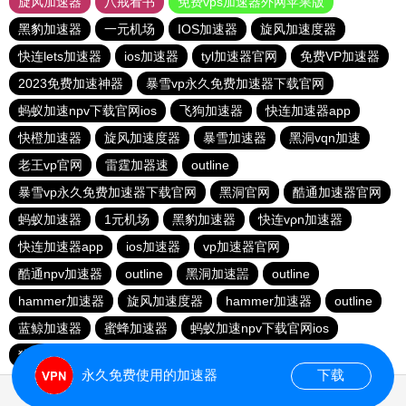
旋风加速器
八戒看书
免费vps加速器外网苹果版
黑豹加速器
一元机场
IOS加速器
旋风加速度器
快连lets加速器
ios加速器
tyl加速器官网
免费VP加速器
2023免费加速神器
暴雪vp永久免费加速器下载官网
蚂蚁加速npv下载官网ios
飞狗加速器
快连加速器app
快橙加速器
旋风加速度器
暴雪加速器
黑洞vqn加速
老王vp官网
雷霆加器速
outline
暴雪vp永久免费加速器下载官网
黑洞官网
酷通加速器官网
蚂蚁加速器
1元机场
黑豹加速器
快连vρn加速器
快连加速器app
ios加速器
vp加速器官网
酷通npv加速器
outline
黑洞加速噐
outline
hammer加速器
旋风加速度器
hammer加速器
outline
蓝鲸加速器
蜜蜂加速器
蚂蚁加速npv下载官网ios
猎豹加速器官网
永久免费使用的加速器
下载