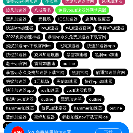
免费vqn外网加速
小蓝鸟
优途加速器官网
风驰加速器
旋风加速器
八戒看书
免费vps加速器外网苹果版
黑豹加速器
一元机场
IOS加速器
旋风加速度器
快连lets加速器
ios加速器
tyl加速器官网
免费VP加速器
2023免费加速神器
暴雪vp永久免费加速器下载官网
蚂蚁加速npv下载官网ios
飞狗加速器
快连加速器app
快橙加速器
旋风加速度器
暴雪加速器
黑洞vqn加速
老王vp官网
雷霆加器速
outline
暴雪vp永久免费加速器下载官网
黑洞官网
酷通加速器官网
蚂蚁加速器
1元机场
黑豹加速器
快连vρn加速器
快连加速器app
ios加速器
vp加速器官网
酷通npv加速器
outline
黑洞加速噐
outline
hammer加速器
旋风加速度器
hammer加速器
outline
蓝鲸加速器
蜜蜂加速器
蚂蚁加速npv下载官网ios
猎豹加速器官网
永久免费使用的加速器
下载