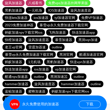
旋风加速器
八戒看书
免费vps加速器外网苹果版
黑豹加速器
一元机场
IOS加速器
旋风加速度器
快连lets加速器
ios加速器
tyl加速器官网
免费VP加速器
2023免费加速神器
暴雪vp永久免费加速器下载官网
蚂蚁加速npv下载官网ios
飞狗加速器
快连加速器app
快橙加速器
旋风加速度器
暴雪加速器
黑洞vqn加速
老王vp官网
雷霆加器速
outline
暴雪vp永久免费加速器下载官网
黑洞官网
酷通加速器官网
蚂蚁加速器
1元机场
黑豹加速器
快连vρn加速器
快连加速器app
ios加速器
vp加速器官网
酷通npv加速器
outline
黑洞加速噐
outline
hammer加速器
旋风加速度器
hammer加速器
outline
蓝鲸加速器
蜜蜂加速器
蚂蚁加速npv下载官网ios
猎豹加速器官网
永久免费使用的加速器
下载