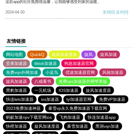
这款app的社区氛围很温馨，让我能够感受到家的温暖。
2024-04-30
支持
[0]
反对
[0]
友情链接
网站地图
QuickQ
旋风加速度器
旋风
旋风加速
坚果加速器
tiktok加速器
狗急加速器官网
免费vqn外网加速
小蓝鸟
优途加速器官网
风驰加速器
旋风加速器
八戒看书
免费vps加速器外网苹果版
黑豹加速器
一元机场
IOS加速器
旋风加速度器
快连lets加速器
ios加速器
tyl加速器官网
免费VP加速器
2023免费加速神器
暴雪vp永久免费加速器下载官网
蚂蚁加速npv下载官网ios
飞狗加速器
快连加速器app
快橙加速器
旋风加速度器
暴雪加速器
黑洞vqn加速