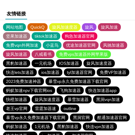
友情链接
网站地图
QuickQ
旋风加速度器
旋风
旋风加速
坚果加速器
tiktok加速器
狗急加速器官网
免费vqn外网加速
小蓝鸟
优途加速器官网
风驰加速器
旋风加速器
八戒看书
免费vps加速器外网苹果版
黑豹加速器
一元机场
IOS加速器
旋风加速度器
快连lets加速器
ios加速器
tyl加速器官网
免费VP加速器
2023免费加速神器
暴雪vp永久免费加速器下载官网
蚂蚁加速npv下载官网ios
飞狗加速器
快连加速器app
快橙加速器
旋风加速度器
暴雪加速器
黑洞vqn加速
老王vp官网
雷霆加器速
outline
暴雪vp永久免费加速器下载官网
黑洞官网
酷通加速器官网
蚂蚁加速器
1元机场
黑豹加速器
快连vρn加速器