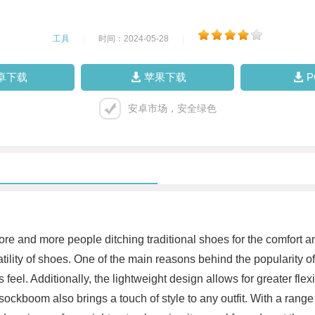
工具
|
时间：2024-05-28
|
卓下载
苹果下载
安卓市场，安全绿色
e and more people ditching traditional shoes for the comfort an
atility of shoes. One of the main reasons behind the popularity of
s feel. Additionally, the lightweight design allows for greater fl
- sockboom also brings a touch of style to any outfit. With a range