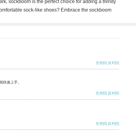
ark, sockboom is the perfect choice for adding a trendy
d comfortable sock-like shoes? Embrace the sockboom
支持
[0]
反对
[0]
能快速上手。
支持
[0]
反对
[0]
支持
[0]
反对
[0]