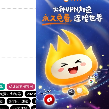
支持
[0]
反对
[0]
支持
[0]
反对
[0]
支持
[0]
反对
[0]
鸟
优途加速器官网
风驰加速器
旋风加速器
八戒看书
免费VP加速器
2023免费加速神器
器
黑洞vqn加速
老王vp官网
雷霆加器速
outline
app
ios加速器
vp加速器官网
酷通npv加速器
outline