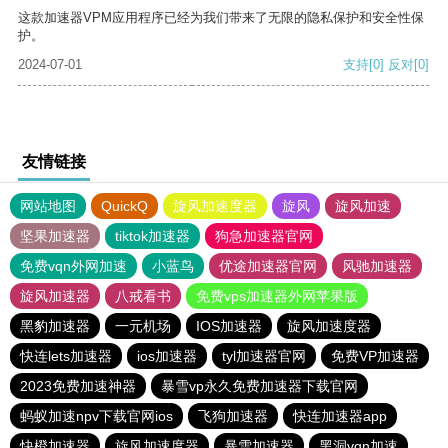
这款加速器VPM应用程序已经为我们带来了无限的隐私保护和安全性保
护。
2024-07-01
支持
[0]
反对
[0]
友情链接
网站地图
QuickQ
旋风加速度器
旋风
旋风加速
坚果加速器
tiktok加速器
狗急加速器官网
免费vqn外网加速
小蓝鸟
优途加速器官网
风驰加速器
旋风加速器
八戒看书
免费vps加速器外网苹果版
黑豹加速器
一元机场
IOS加速器
旋风加速度器
快连lets加速器
ios加速器
tyl加速器官网
免费VP加速器
2023免费加速神器
暴雪vp永久免费加速器下载官网
蚂蚁加速npv下载官网ios
飞狗加速器
快连加速器app
快橙加速器
旋风加速度器
暴雪加速器
黑洞vqn加速