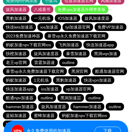
免费vqn外网加速
小蓝鸟
优途加速器官网
风驰加速器
旋风加速器
八戒看书
免费vps加速器外网苹果版
黑豹加速器
一元机场
IOS加速器
旋风加速度器
快连lets加速器
ios加速器
tyl加速器官网
免费VP加速器
2023免费加速神器
暴雪vp永久免费加速器下载官网
蚂蚁加速npv下载官网ios
飞狗加速器
快连加速器app
快橙加速器
旋风加速度器
暴雪加速器
黑洞vqn加速
老王vp官网
雷霆加器速
outline
暴雪vp永久免费加速器下载官网
黑洞官网
酷通加速器官网
蚂蚁加速器
1元机场
黑豹加速器
快连vρn加速器
快连加速器app
ios加速器
vp加速器官网
酷通npv加速器
outline
黑洞加速噐
outline
hammer加速器
旋风加速度器
hammer加速器
outline
蓝鲸加速器
蜜蜂加速器
蚂蚁加速npv下载官网ios
猎豹加速器官网
永久免费使用的加速器
下载