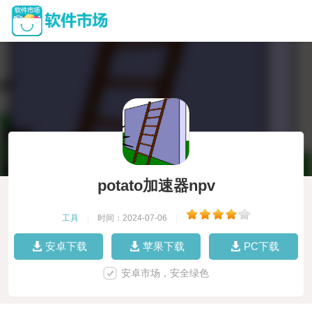
potato加速器npv
工具
|
时间：2024-07-06
|
安卓下载
苹果下载
PC下载
安卓市场，安全绿色