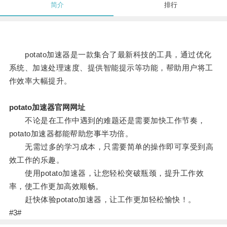
简介
排行
potato加速器是一款集合了最新科技的工具，通过优化
系统、加速处理速度、提供智能提示等功能，帮助用户将工
作效率大幅提升。
potato加速器官网网址
不论是在工作中遇到的难题还是需要加快工作节奏，
potato加速器都能帮助您事半功倍。
无需过多的学习成本，只需要简单的操作即可享受到高
效工作的乐趣。
使用potato加速器，让您轻松突破瓶颈，提升工作效
率，使工作更加高效顺畅。
赶快体验potato加速器，让工作更加轻松愉快！。
#3#