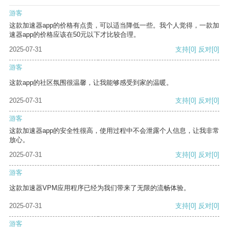
游客
这款加速器app的价格有点贵，可以适当降低一些。我个人觉得，一款加
速器app的价格应该在50元以下才比较合理。
2025-07-31
支持
[0]
反对
[0]
游客
这款app的社区氛围很温馨，让我能够感受到家的温暖。
2025-07-31
支持
[0]
反对
[0]
游客
这款加速器app的安全性很高，使用过程中不会泄露个人信息，让我非常
放心。
2025-07-31
支持
[0]
反对
[0]
游客
这款加速器VPM应用程序已经为我们带来了无限的流畅体验。
2025-07-31
支持
[0]
反对
[0]
游客