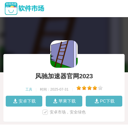
风驰加速器官网2023
工具
|
时间：2025-07-31
|
安卓下载
苹果下载
PC下载
安卓市场，安全绿色