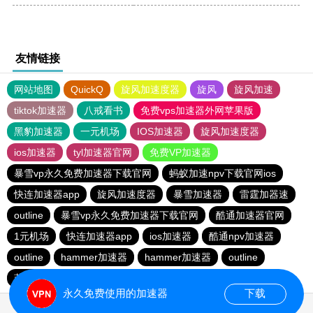
友情链接
网站地图
QuickQ
旋风加速度器
旋风
旋风加速
tiktok加速器
八戒看书
免费vps加速器外网苹果版
黑豹加速器
一元机场
IOS加速器
旋风加速度器
ios加速器
tyl加速器官网
免费VP加速器
暴雪vp永久免费加速器下载官网
蚂蚁加速npv下载官网ios
快连加速器app
旋风加速度器
暴雪加速器
雷霆加器速
outline
暴雪vp永久免费加速器下载官网
酷通加速器官网
1元机场
快连加速器app
ios加速器
酷通npv加速器
outline
hammer加速器
hammer加速器
outline
蓝鲸加速器
蚂蚁加速npv下载官网ios
永久免费使用的加速器
下载