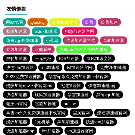
友情链接
网站地图
QuickQ
旋风加速度器
旋风
旋风加速
坚果加速器
tiktok加速器
狗急加速器官网
免费vqn外网加速
小蓝鸟
优途加速器官网
风驰加速器
旋风加速器
八戒看书
免费vps加速器外网苹果版
黑豹加速器
一元机场
IOS加速器
旋风加速度器
快连lets加速器
ios加速器
tyl加速器官网
免费VP加速器
2023免费加速神器
暴雪vp永久免费加速器下载官网
蚂蚁加速npv下载官网ios
飞狗加速器
快连加速器app
快橙加速器
旋风加速度器
暴雪加速器
黑洞vqn加速
老王vp官网
雷霆加器速
outline
暴雪vp永久免费加速器下载官网
黑洞官网
酷通加速器官网
蚂蚁加速器
1元机场
黑豹加速器
快连vρn加速器
快连加速器app
ios加速器
vp加速器官网