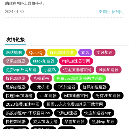
助你在网络上自由移动。
2024-01-30
支持
[0]
反对
[0]
友情链接
网站地图
QuickQ
旋风加速度器
旋风
旋风加速
坚果加速器
tiktok加速器
狗急加速器官网
免费vqn外网加速
小蓝鸟
优途加速器官网
风驰加速器
旋风加速器
八戒看书
免费vps加速器外网苹果版
黑豹加速器
一元机场
IOS加速器
旋风加速度器
快连lets加速器
ios加速器
tyl加速器官网
免费VP加速器
2023免费加速神器
暴雪vp永久免费加速器下载官网
蚂蚁加速npv下载官网ios
飞狗加速器
快连加速器app
快橙加速器
旋风加速度器
暴雪加速器
黑洞vqn加速