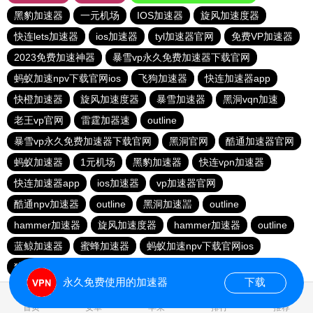
黑豹加速器
一元机场
IOS加速器
旋风加速度器
快连lets加速器
ios加速器
tyl加速器官网
免费VP加速器
2023免费加速神器
暴雪vp永久免费加速器下载官网
蚂蚁加速npv下载官网ios
飞狗加速器
快连加速器app
快橙加速器
旋风加速度器
暴雪加速器
黑洞vqn加速
老王vp官网
雷霆加器速
outline
暴雪vp永久免费加速器下载官网
黑洞官网
酷通加速器官网
蚂蚁加速器
1元机场
黑豹加速器
快连vρn加速器
快连加速器app
ios加速器
vp加速器官网
酷通npv加速器
outline
黑洞加速噐
outline
hammer加速器
旋风加速度器
hammer加速器
outline
蓝鲸加速器
蜜蜂加速器
蚂蚁加速npv下载官网ios
猎豹加速器官网
永久免费使用的加速器
下载
1.202501s
首页
安卓
苹果
排行
推荐