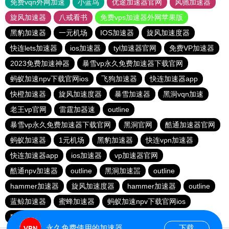
免费vqn外网加速
小蓝鸟
优途加速器官网
风驰加速器
旋风加速器
八戒看书
免费vps加速器外网苹果版
黑豹加速器
一元机场
IOS加速器
旋风加速度器
快连lets加速器
ios加速器
tyl加速器官网
免费VP加速器
2023免费加速神器
暴雪vp永久免费加速器下载官网
蚂蚁加速npv下载官网ios
飞狗加速器
快连加速器app
快橙加速器
旋风加速度器
暴雪加速器
黑洞vqn加速
老王vp官网
雷霆加器速
outline
暴雪vp永久免费加速器下载官网
黑洞官网
酷通加速器官网
蚂蚁加速器
1元机场
黑豹加速器
快连vρn加速器
快连加速器app
ios加速器
vp加速器官网
酷通npv加速器
outline
黑洞加速噐
outline
hammer加速器
旋风加速度器
hammer加速器
outline
蓝鲸加速器
蜜蜂加速器
蚂蚁加速npv下载官网ios
猎豹加速器官网
永久免费使用的加速器
下载