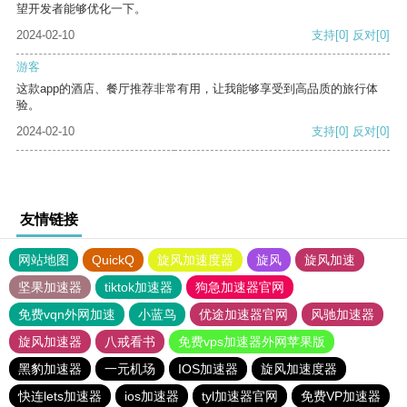
望开发者能够优化一下。
2024-02-10
支持
[0]
反对
[0]
游客
这款app的酒店、餐厅推荐非常有用，让我能够享受到高品质的旅行体
验。
2024-02-10
支持
[0]
反对
[0]
友情链接
网站地图
QuickQ
旋风加速度器
旋风
旋风加速
坚果加速器
tiktok加速器
狗急加速器官网
免费vqn外网加速
小蓝鸟
优途加速器官网
风驰加速器
旋风加速器
八戒看书
免费vps加速器外网苹果版
黑豹加速器
一元机场
IOS加速器
旋风加速度器
快连lets加速器
ios加速器
tyl加速器官网
免费VP加速器