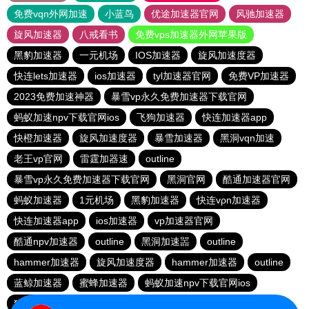
免费vqn外网加速
小蓝鸟
优途加速器官网
风驰加速器
旋风加速器
八戒看书
免费vps加速器外网苹果版
黑豹加速器
一元机场
IOS加速器
旋风加速度器
快连lets加速器
ios加速器
tyl加速器官网
免费VP加速器
2023免费加速神器
暴雪vp永久免费加速器下载官网
蚂蚁加速npv下载官网ios
飞狗加速器
快连加速器app
快橙加速器
旋风加速度器
暴雪加速器
黑洞vqn加速
老王vp官网
雷霆加器速
outline
暴雪vp永久免费加速器下载官网
黑洞官网
酷通加速器官网
蚂蚁加速器
1元机场
黑豹加速器
快连vρn加速器
快连加速器app
ios加速器
vp加速器官网
酷通npv加速器
outline
黑洞加速噐
outline
hammer加速器
旋风加速度器
hammer加速器
outline
蓝鲸加速器
蜜蜂加速器
蚂蚁加速npv下载官网ios
猎豹加速器官网