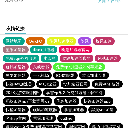
2024-03-05
支持
[0]
反对
[0]
友情链接
网站地图
QuickQ
旋风加速度器
旋风
旋风加速
坚果加速器
tiktok加速器
狗急加速器官网
免费vqn外网加速
小蓝鸟
优途加速器官网
风驰加速器
旋风加速器
八戒看书
免费vps加速器外网苹果版
黑豹加速器
一元机场
IOS加速器
旋风加速度器
快连lets加速器
ios加速器
tyl加速器官网
免费VP加速器
2023免费加速神器
暴雪vp永久免费加速器下载官网
蚂蚁加速npv下载官网ios
飞狗加速器
快连加速器app
快橙加速器
旋风加速度器
暴雪加速器
黑洞vqn加速
老王vp官网
雷霆加器速
outline
暴雪vp永久免费加速器下载官网
黑洞官网
酷通加速器官网