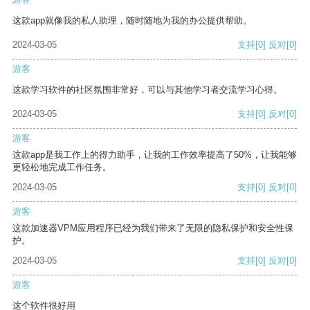
这款app就像我的私人助理，随时随地为我的办公提供帮助。
2024-03-05
支持
[0]
反对
[0]
游客
这款学习软件的社区氛围非常好，可以与其他学习者交流学习心得。
2024-03-05
支持
[0]
反对
[0]
游客
这款app是我工作上的得力助手，让我的工作效率提高了50%，让我能够
更轻松地完成工作任务。
2024-03-05
支持
[0]
反对
[0]
游客
这款加速器VPM应用程序已经为我们带来了无限的隐私保护和安全性保
护。
2024-03-05
支持
[0]
反对
[0]
游客
这个软件很好用