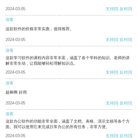
2024-03-05
支持
[0]
反对
[0]
游客
这款软件的价格非常实惠，值得推荐。
2024-03-05
支持
[0]
反对
[0]
游客
这款学习软件的课程内容非常丰富，涵盖了各个学科的知识。老师的讲
解非常生动，让我能够轻松理解知识点。
2024-03-05
支持
[0]
反对
[0]
游客
超棒啊 好用
2024-03-05
支持
[0]
反对
[0]
游客
这款办公软件的功能非常全面，涵盖了文档、表格、演示文稿等各个方
面。我可以使用它来完成日常办公的所有任务，非常方便。
2024-03-05
支持
[0]
反对
[0]