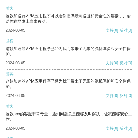
游客
这款加速器VPM应用程序可以给你提供最高速度和安全性的连接，并帮
助你在网络上自由移动。
2024-03-05
支持
[0]
反对
[0]
游客
这款加速器VPM应用程序已经为我们带来了无限的流畅体验和安全性保
护。
2024-03-05
支持
[0]
反对
[0]
游客
这款加速器VPM应用程序已经为我们带来了无限的隐私保护和安全性保
护。
2024-03-05
支持
[0]
反对
[0]
游客
这款app的客服非常专业，遇到问题总是能够及时解决，让我能够安心工
作。
2024-03-05
支持
[0]
反对
[0]