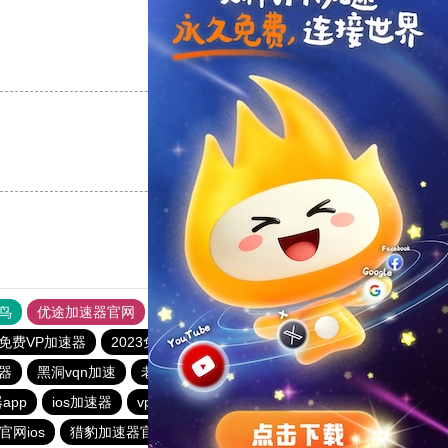
支持
[0]
反对
[0]
支持
[0]
反对
[0]
鸟
优途加速器官网
风驰加速器
旋风加速器
八戒看书
免费VP加速器
2023免费加速神器
器
黑洞vqn加速
老王vp官网
雷霆加器速
outline
app
ios加速器
vp加速器官网
酷通npv加速器
outline
官网ios
猎豹加速器官网