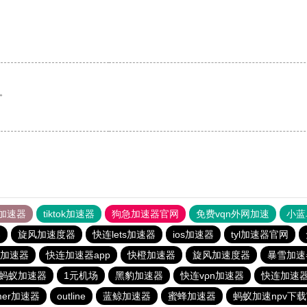
。
加速器
tiktok加速器
狗急加速器官网
免费vqn外网加速
小蓝
器
旋风加速度器
快连lets加速器
ios加速器
tyl加速器官网
加速器
快连加速器app
快橙加速器
旋风加速度器
暴雪加速
蚂蚁加速器
1元机场
黑豹加速器
快连vρn加速器
快连加速器
mer加速器
outline
蓝鲸加速器
蜜蜂加速器
蚂蚁加速npv下载