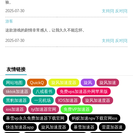
验。
2025-07-30
支持
[0]
反对
[0]
游客
这款游戏的剧情非常感人，让我久久不能忘怀。
2025-07-30
支持
[0]
反对
[0]
友情链接
网站地图
QuickQ
旋风加速度器
旋风
旋风加速
tiktok加速器
八戒看书
免费vps加速器外网苹果版
黑豹加速器
一元机场
IOS加速器
旋风加速度器
ios加速器
tyl加速器官网
免费VP加速器
暴雪vp永久免费加速器下载官网
蚂蚁加速npv下载官网ios
快连加速器app
旋风加速度器
暴雪加速器
雷霆加器速