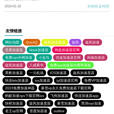
2024-01-18
支持
[0]
反对
[0]
友情链接
网站地图
QuickQ
旋风加速度器
旋风
旋风加速
坚果加速器
tiktok加速器
狗急加速器官网
免费vqn外网加速
小蓝鸟
优途加速器官网
风驰加速器
旋风加速器
八戒看书
免费vps加速器外网苹果版
黑豹加速器
一元机场
IOS加速器
旋风加速度器
快连lets加速器
ios加速器
tyl加速器官网
免费VP加速器
2023免费加速神器
暴雪vp永久免费加速器下载官网
蚂蚁加速npv下载官网ios
飞狗加速器
快连加速器app
快橙加速器
旋风加速度器
暴雪加速器
黑洞vqn加速
老王vp官网
雷霆加器速
outline