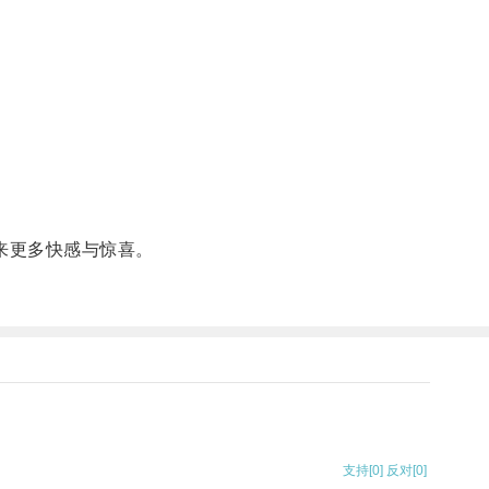
来更多快感与惊喜。
支持
[0]
反对
[0]